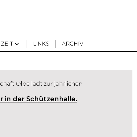
IZEIT
keyboard_arrow_down
LINKS
ARCHIV
haft Olpe lädt zur jährlichen
 in der Schützenhalle.